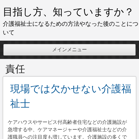
コ
目指し方、知っていますか？
ン
テ
介護福祉士になるための方法やなった後のことにつ
ン
いて
ツ
へ
メインメニュー
ス
キ
責任
ッ
プ
現場では欠かせない介護福
祉士
ケアハウスやサービス付高齢者住宅などの介護施設が
急増する中、ケアマネージャーや介護福祉士などの介
護職員への注目度も増しています。介護施設の多くで