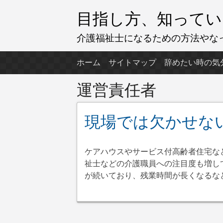
コ
目指し方、知ってい
ン
テ
介護福祉士になるための方法やな
ン
ツ
ホーム
サイトマップ
辞めたい時の気
へ
ス
運営責任者
キ
ッ
現場では欠かせな
プ
ケアハウスやサービス付高齢者住宅な
祉士などの介護職員への注目度も増し
が続いており、残業時間が長くなるな